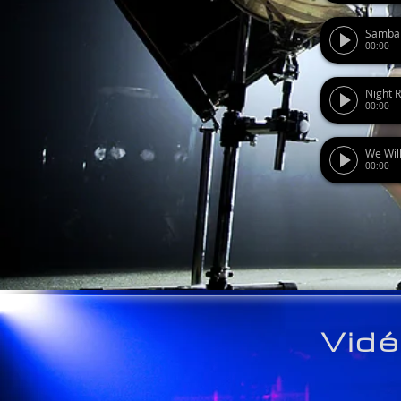
Samba
00:00
Night R
00:00
We Wil
00:00
Vid