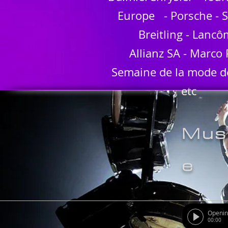
Europe
- Porsche - 
Breitling - Lanc
Allianz SA -
Marco 
Semaine de la mode de
etc
Mus
e
Openi
00:00