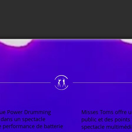
ique Power Drumming
Misses Toms offre un
 dans un spectacle
public et des points
e performance de batterie
spectacle multimédia