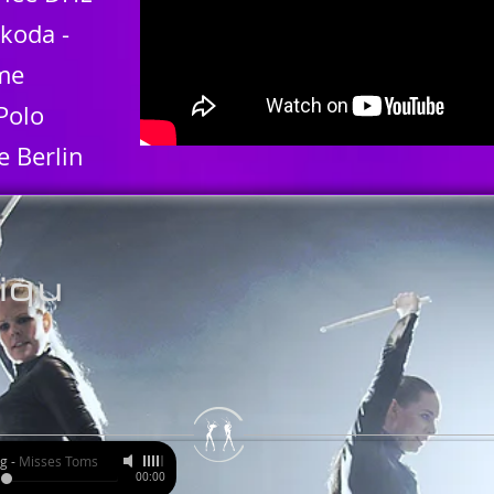
Skoda -
ôme
Polo
 Berlin
iqu
ng
-
Misses Toms
00:00