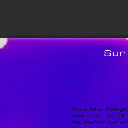
Sur
Misses Toms - l'énerg
Show enivre son public
époustouflant
avec un