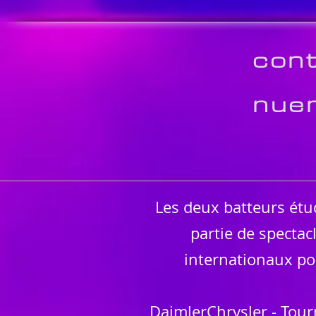
cont
nue
Les deux batteurs étu
partie de spectac
internationaux po
DaimlerChrysler - Tou