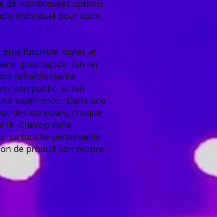
re de nombreuses options
cle individuel pour votre
plus futuriste
styles et
dans
plus rapide
laisser
ms rafraîchissante
avec son public
et fait
ne expérience.
Dans une
vec des danseurs, chaque
r le
Chorégraphe
se
sa touche personnelle
ion de produit son propre