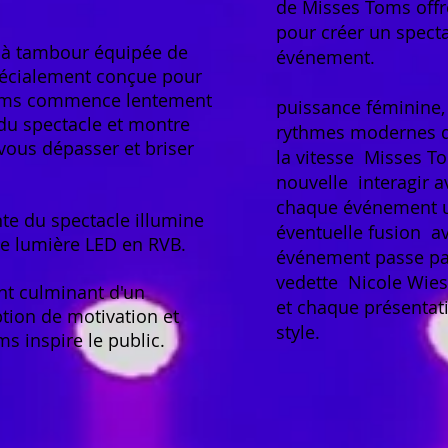
de Misses Toms off
pour créer un specta
 à tambour équipée de
événement.
pécialement conçue pour
Toms commence lentement
puissance féminine,
du spectacle et montre
rythmes modernes 
ous dépasser et briser
la vitesse
Misses To
nouvelle
interagir 
chaque événement u
te du spectacle illumine
éventuelle fusion
a
e lumière LED en RVB.
événement passe pa
vedette
Nicole Wie
nt culminant d'un
et chaque présentat
ion de motivation et
style.
ms inspire le public.