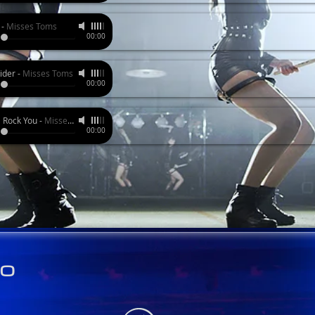
-
Misses Toms
00:00
ider
-
Misses Toms
00:00
l Rock You
-
Misses Toms
00:00
éo