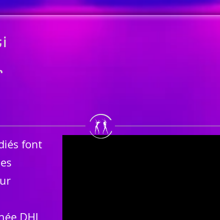
i
r
diés font
les
ur
rnée DHL